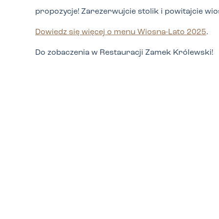
propozycje! Zarezerwujcie stolik i powitajcie wi
Dowiedz się więcej o menu Wiosna-Lato 2025
.
Do zobaczenia w Restauracji Zamek Królewski!