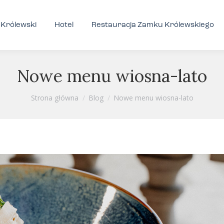
Królewski
Hotel
Restauracja Zamku Królewskiego
Nowe menu wiosna-lato
Jesteś tutaj:
Strona główna
Blog
Nowe menu wiosna-lato