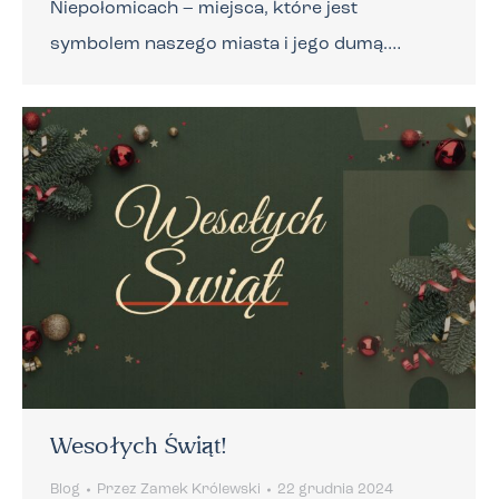
Niepołomicach – miejsca, które jest
symbolem naszego miasta i jego dumą.…
Wesołych Świąt!
Blog
Przez
Zamek Królewski
22 grudnia 2024