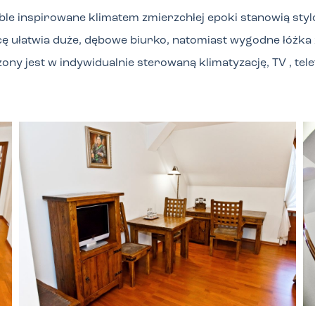
le inspirowane klimatem zmierzchłej epoki stanowią styl
 ułatwia duże, dębowe biurko, natomiast wygodne łóżka z
ny jest w indywidualnie sterowaną klimatyzację, TV , tel