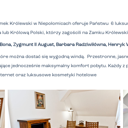
ek Królewski w Niepołomicach oferuje Państwu 6 luksu
a lub Królową Polski, którzy zagościli na Zamku Królewsk
 Bona, Zygmunt II August, Barbara Radziwiłówna, Henryk 
które można dostać się wygodną windą. Przestronne, jasn
jące jednocześnie maksymalny komfort pobytu. Każdy z p
 Internet oraz luksusowe kosmetyki hotelowe