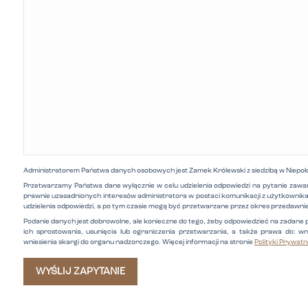
Administratorem Państwa danych osobowych jest Zamek Królewski z siedzibą w Niepoło
Przetwarzamy Państwa dane wyłącznie w celu udzielenia odpowiedzi na pytanie zawa
prawnie uzasadnionych interesów administratora w postaci komunikacji z użytkownikam
udzielenia odpowiedzi, a po tym czasie mogą być przetwarzane przez okres przedawni
Podanie danych jest dobrowolne, ale konieczne do tego, żeby odpowiedzieć na zadane
ich sprostowania, usunięcia lub ograniczenia przetwarzania, a także prawa do: w
wniesienia skargi do organu nadzorczego. Więcej informacji na stronie
Polityki Prywatn