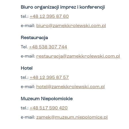
Biuro organizacji imprez i konferencji
tel.:
+48 12 395 87 60
e-mail:
biuro@zamekkrolewski.com.pl
Restauracja
Tel.
+48 538 307 744
e-mail:
restauracja@zamekkrolewski.com.pl
Hotel
tel.:
+48 12 395 87 57
e-mail:
hotel@zamekkrolewski.com.pl
Muzeum Niepołomickie
tel.:
+48 517 590 420
e-mail:
zamek@muzeum.niepolomice.pl