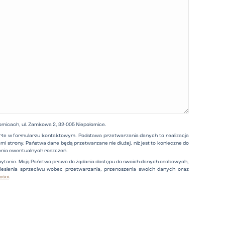
micach, ul. Zamkowa 2, 32-005 Niepołomice.
rte w formularzu kontaktowym. Podstawa przetwarzania danych to realizacja
i strony. Państwa dane będą przetwarzane nie dłużej, niż jest to konieczne do
enia ewentualnych roszczeń.
 pytanie. Mają Państwo prawo do żądania dostępu do swoich danych osobowych,
niesienia sprzeciwu wobec przetwarzania, przenoszenia swoich danych oraz
ości
.