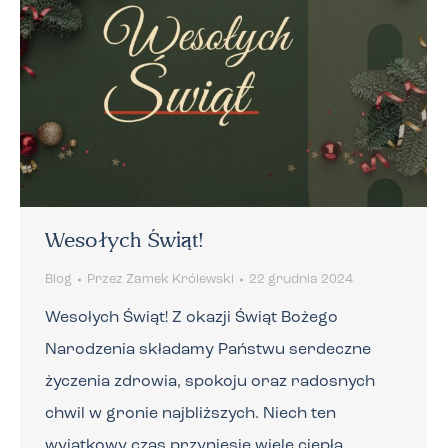
Wesołych Świąt!
Blog
Przez
Zamek Królewski
22 grudnia 2024
Wesołych Świąt! Z okazji Świąt Bożego
Narodzenia składamy Państwu serdeczne
życzenia zdrowia, spokoju oraz radosnych
chwil w gronie najbliższych. Niech ten
wyjątkowy czas przyniesie wiele ciepła,