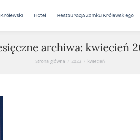
Królewski
Hotel
Restauracja Zamku Królewskiego
esięczne archiwa:
kwiecień 2
Jesteś tutaj:
Strona główna
2023
kwiecień