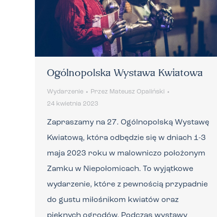
Ogólnopolska Wystawa Kwiatowa
Wydarzenie
Przez
Mateusz Opaliński
24 kwietnia 2023
Zapraszamy na 27. Ogólnopolską Wystawę
Kwiatową, która odbędzie się w dniach 1-3
maja 2023 roku w malowniczo położonym
Zamku w Niepołomicach. To wyjątkowe
wydarzenie, które z pewnością przypadnie
do gustu miłośnikom kwiatów oraz
pięknych ogrodów. Podczas wystawy