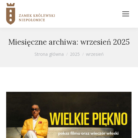
Miesięczne archiwa:
wrzesień 2025
Jesteś tutaj:
Strona główna
2025
wrzesień