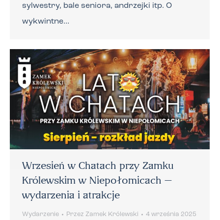
sylwestry, bale seniora, andrzejki itp. O
wykwintne…
Wrzesień w Chatach przy Zamku
Królewskim w Niepołomicach –
wydarzenia i atrakcje
Wydarzenie
Przez
Zamek Królewski
4 września 2025