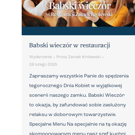
Babski wieczór w restauracji
Wydarzenie
Przez
Zamek Królewski
28 lutego 2025
Zapraszamy wszystkie Panie do spędzenia
tegorocznego Dnia Kobiet w wyjątkowej
scenerii naszego zamku. Babski Wieczór
to okazja, by zafundować sobie zasłużony
relaksu w doborowym towarzystwie.
Specjalne Menu Na specjalnie na tą okazję
skomponowanym menu nasz szef kuchni