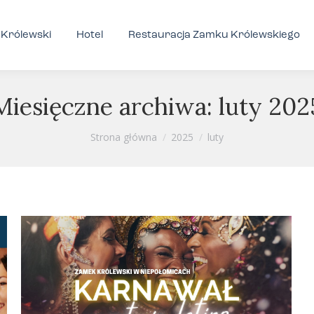
Królewski
Hotel
Restauracja Zamku Królewskiego
Miesięczne archiwa:
luty 202
Jesteś tutaj:
Strona główna
2025
luty