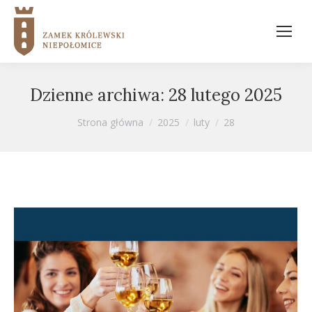
Dzienne archiwa:
28 lutego 2025
Jesteś tutaj:
Strona główna
2025
luty
28