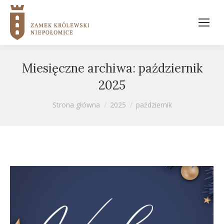
Miesięczne archiwa:
październik
2025
Jesteś tutaj:
Strona główna
2025
październik