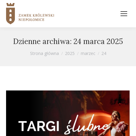
Dzienne archiwa:
24 marca 2025
Jesteś tutaj:
Strona główna
2025
marzec
24